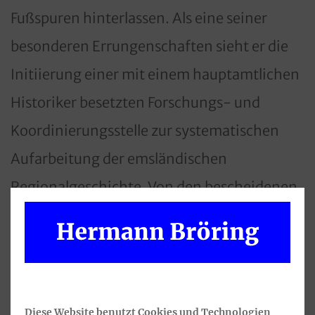
Fußspuren hinterlassen. Als eine seiner
besonderen Errungenschaften sieht er die
Initiierung einer mit einem hauptamtlichen
Historiker besetzten Forschungs- und
Koordinierungsstelle zur systematischen
Aufarbeitung der emsländischen
Regionalgeschichte. Von den bescheidenen
Anfängen in den Moorgebieten bis zur
großen Integrationsarbeit der Emsländer
nach dem 2. Weltkrieg – bislang ist die
hiesige Regionalgeschichte nicht
Diese Website benutzt Cookies und Technologien