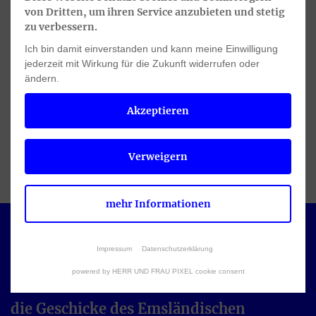
durchgängig erforscht worden. Diese Lücke
von Dritten, um ihren Service anzubieten und stetig
zu verbessern.
wird nun dank Brörings Zutun geschlossen.
Ich bin damit einverstanden und kann meine Einwilligung
jederzeit mit Wirkung für die Zukunft widerrufen oder
Als Anerkennung dafür, dass er die Arbeit
ändern.
des Emsländischen Heimatbundes wie kein
Akzeptieren
Zweiter geprägt hat, wurde er 2022 zum
Ehrenvorsitzenden ernannt.
Verweigern
mehr Informationen
Fast drei Jahrzehnte lenkte Hermann
Impressum
Datenschutzerklärung
powered by HERR UND FRAU PIXEL cookie consent
Bröring als Vorsitzender ehrenamtlich
die Geschicke des Emsländischen