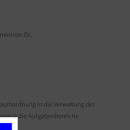
minister Dr.
 Raumordnung in die Verwaltung des
zernent die Aufgabenbereiche