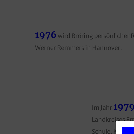
1976
wird Bröring persönlicher R
Werner Remmers in Hannover.
197
Im Jahr
Landkreises Em
Schule, Kultu