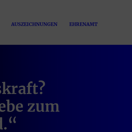
AUSZEICHNUNGEN
EHRENAMT
kraft?
iebe zum
.“