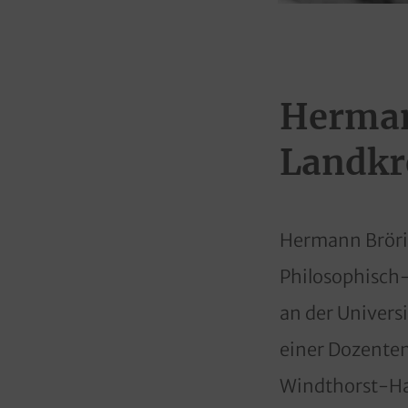
Hermann
Landkr
Hermann Brörin
Philosophisch-
an der Univers
einer Dozenten
Windthorst-Hau