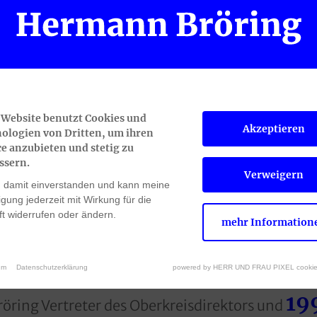
 Website benutzt Cookies und
Akzeptieren
 er als Stadtkämmerer und stellvertretender Obe
ologien von Dritten, um ihren
ce anzubieten und stetig zu
ssern.
Verweigern
n damit einverstanden und kann meine
ligung jederzeit mit Wirkung für die
t widerrufen oder ändern.
mehr Information
um
Datenschutzerklärung
powered by HERR UND FRAU PIXEL cookie
19
röring Vertreter des Oberkreisdirektors und