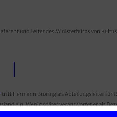
eferent und Leiter des Ministerbüros von Kultus
9
tritt Hermann Bröring als Abteilungsleiter für
sland ein. Wenig später verantwortet er als De
r, Naturschutz und Raumordnung.